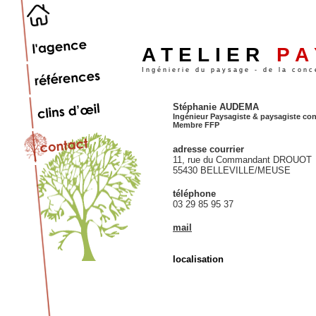
A T E L I E R
P A 
I n g é n i e r i e d u p a y s a g e - d e l a c o n c e 
Stéphanie AUDEMA
Ingénieur Paysagiste & paysagiste con
Membre FFP
adresse courrier
11, rue du Commandant DROUOT
55430 BELLEVILLE/MEUSE
téléphone
03 29 85 95 37
mail
localisation